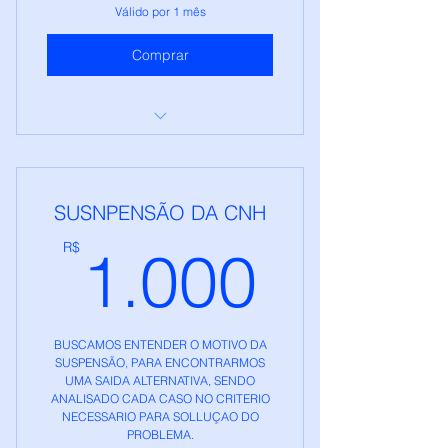
Válido por 1 mês
Comprar
GHTECH - RECURSOS DE
MULTAS
SUSNPENSÃO DA CNH
1.000
R$
1.000
BUSCAMOS ENTENDER O MOTIVO DA
SUSPENSÃO, PARA ENCONTRARMOS
UMA SAIDA ALTERNATIVA, SENDO
ANALISADO CADA CASO NO CRITERIO
NECESSARIO PARA SOLLUÇAO DO
PROBLEMA.